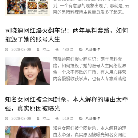
到, 一个有意思的现象出现了, 那就是, 云
南的黑暗料理博主数量愈发多了起来。
有个被我称作朋友的人, 叫老张, 其于昆
明之处从事餐饮工作长达八年时间...
司晓迪网红爆火翻车记：两年黑料套路，如何
摧毁了她的账号人生
2026-08-09
吃瓜
480 次
八卦事件
司晓迪网红爆火翻车记：两年黑料套
路，如何摧毁了她的账号人生网络世界
像一个永不停歇的广场，有人用心经营
内容慢慢收获掌声，也有人专靠踩踏他
人、制造混乱来博关注。熟悉社交平台
风向的人早已习惯，每过不久总有某位
自称“内幕掌握者”的账号横空出世...
知名女网红被全网封杀，本人解释的理由太牵
强，真实原因被曝光
2026-08-09
吃瓜
519 次
八卦事件
知名女网红被全网封杀，本人解释的理
由太牵强，真实原因被曝光知名女网红