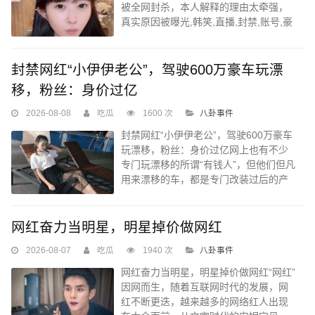
被全网封杀，本人解释的理由太牵强，
真实原因被曝光,韩笑,直播,封禁,账号,豪
门,开票,名媛,违规,粉丝网,儿子...
封禁网红“小伊伊老公”，驾驶600万豪车玩漂
移，粉丝：身价过亿
2026-08-08
吃瓜
1600 次
八卦事件
封禁网红“小伊伊老公”，驾驶600万豪车
玩漂移，粉丝：身价过亿网上也有不少
专门玩漂移的所谓“有钱人”，但他们但凡
用来漂移的车，都是专门改装过后的产
品，以保证“激烈驾驶”不会对车辆造成影
响。此后，有关注小伊伊夫妇比较多的
网友...
网红奋力当明星，明星掉价做网红
2026-08-07
吃瓜
1940 次
八卦事件
网红奋力当明星，明星掉价做网红“网红”
因网而生，随着互联网时代的发展，网
红不断更迭，越来越多的网络红人出现