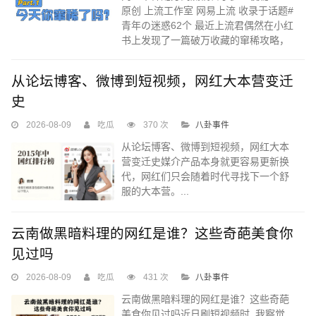
原创 上流工作室 网易上流 收录于话题#
青年の迷惑62个 最近上流君偶然在小红
书上发现了一篇破万收藏的窜稀攻略，
虽然看不懂，但上流君大为震撼——现
在的网红种草吃...
从论坛博客、微博到短视频，网红大本营变迁
史
2026-08-09
吃瓜
370 次
八卦事件
从论坛博客、微博到短视频，网红大本
营变迁史媒介产品本身就更容易更新换
代，网红们只会随着时代寻找下一个舒
服的大本营。...
云南做黑暗料理的网红是谁？这些奇葩美食你
见过吗
2026-08-09
吃瓜
431 次
八卦事件
云南做黑暗料理的网红是谁？这些奇葩
美食你见过吗近日刷短视频时, 我察觉