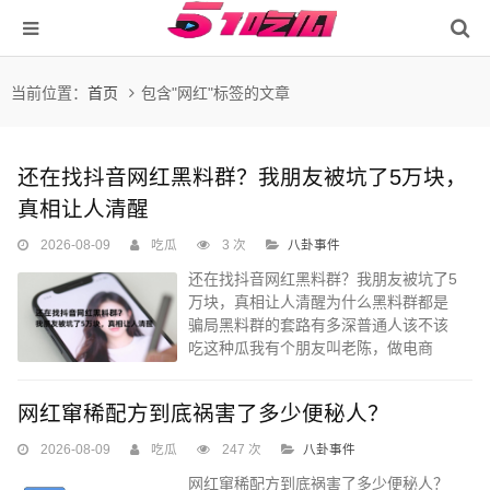
当前位置：
首页
包含"网红"标签的文章
还在找抖音网红黑料群？我朋友被坑了5万块，
真相让人清醒
2026-08-09
吃瓜
3 次
八卦事件
还在找抖音网红黑料群？我朋友被坑了5
万块，真相让人清醒为什么黑料群都是
骗局黑料群的套路有多深普通人该不该
吃这种瓜我有个朋友叫老陈，做电商
的，平时没事就爱刷抖音。前阵子，他
突然找我诉苦，说被人坑了五万多。起
网红窜稀配方到底祸害了多少便秘人？
初我不信...
2026-08-09
吃瓜
247 次
八卦事件
网红窜稀配方到底祸害了多少便秘人？