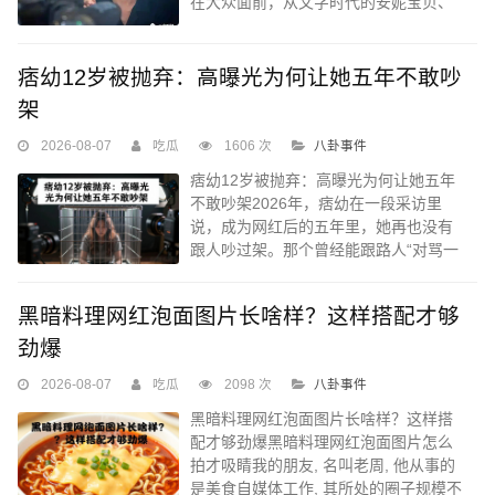
在大众面前，从文字时代的安妮宝贝、
宁财神，到图文时代的凤姐、芙蓉姐
姐...
痞幼12岁被抛弃：高曝光为何让她五年不敢吵
架
2026-08-07
吃瓜
1606 次
八卦事件
痞幼12岁被抛弃：高曝光为何让她五年
不敢吵架2026年，痞幼在一段采访里
说，成为网红后的五年里，她再也没有
跟人吵过架。那个曾经能跟路人“对骂一
小时”的姑娘，如今被人欺负，也只能“捂
着嘴走开”。原因不是脾气变好了...
黑暗料理网红泡面图片长啥样？这样搭配才够
劲爆
2026-08-07
吃瓜
2098 次
八卦事件
黑暗料理网红泡面图片长啥样？这样搭
配才够劲爆黑暗料理网红泡面图片怎么
拍才吸睛我的朋友, 名叫老周, 他从事的
是美食自媒体工作, 其所处的圈子规模不