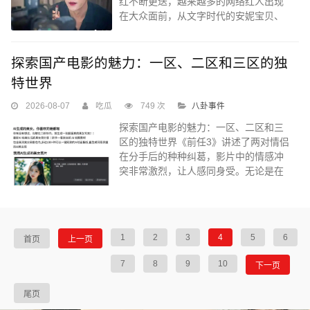
红不断更迭，越来越多的网络红人出现
在大众面前，从文字时代的安妮宝贝、
宁财神，到图文时代的凤姐、芙蓉姐
姐...
探索国产电影的魅力：一区、二区和三区的独
特世界
2026-08-07
吃瓜
749 次
八卦事件
探索国产电影的魅力：一区、二区和三
区的独特世界《前任3》讲述了两对情侣
在分手后的种种纠葛，影片中的情感冲
突非常激烈，让人感同身受。无论是在
清新的文艺片中寻找心灵的慰藉，还是
在都市情感剧中感受生活的酸甜苦辣...
1
2
3
4
5
6
首页
上一页
7
8
9
10
下一页
尾页