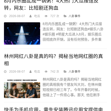
8月内乐圈乱成一锅粥！4大热门大瓜接连反
转，网友：比短剧还狗血
2026-08-07
吃瓜
727 次
八卦事件
8月内乐圈乱成一锅粥！4大热门大瓜接
连反转，网友：比短剧还狗血#娱乐八卦
#娱乐圈 #明星大瓜进入8月，娱乐圈瓜
田彻底炸开锅，没有任何预告，多件重
磅消息轮番冲上热搜，绯闻乌龙、陈年
争议、投资谣言、剧集换角扎堆出现，
反转一次比一次出人意料...
林州网红八卦是真的吗？揭秘当地网红圈的真
相
2026-08-07
吃瓜
742 次
八卦事件
林州网红八卦是真的吗？揭秘当地网红
圈的真相我有个朋友叫大刘，在林州做
短视频已经三年了。今年开春的时候，
他碰上了一件烦心事。那天, 他在刷手
机, 而后发现, 网上有一种情况, 有人发了
视频, 宣称林州存在一个网红主播...
快手为手机应用，需先安装腾讯应用宝提供电