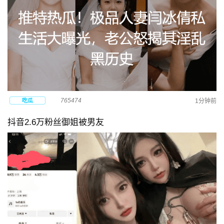
765474
吃瓜
1分钟前
抖音2.6万粉丝御姐被男友