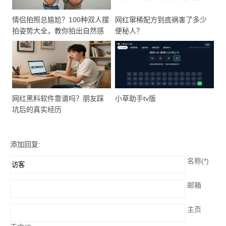
情侣拍照总尴尬？100种双人摆
网红窜稀配方到底祸害了多少
拍姿势大全，教你拍出自然感
便秘人？
网红黑料软件靠谱吗？朋友踩
小草助手tv版
坑后的真实经历
添加回复:
名称(*)
邮箱
主页